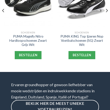
SCHOENEN
SCHOENEN
PUMA Magnify Nitro
PUMA KING Top Ijzeren Nop
Hardloopschoenen Zwart
Voetbalschoenen (SG) Zwart
Grijs Wit
Wit
BESTELLEN
BESTELLEN
Ervaren groundhopper of gewoon liefhebber van
mooie wedstrijden en indrukwekkende stadions in
Engeland, Duitsland, Spanje, Italië of Portugal?
BEKIJK HIER DE MEEST UNIEKE
VOETBALREIZEN!