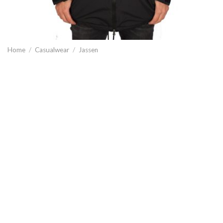
Home
/
Casualwear
/
Jassen