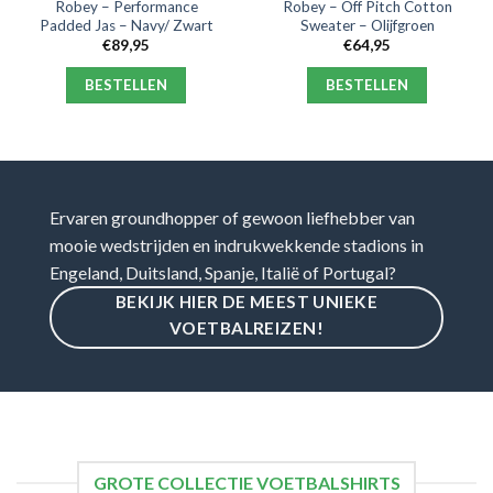
Robey – Performance
Robey – Off Pitch Cotton
Padded Jas – Navy/ Zwart
Sweater – Olijfgroen
€
89,95
€
64,95
BESTELLEN
BESTELLEN
Ervaren groundhopper of gewoon liefhebber van
mooie wedstrijden en indrukwekkende stadions in
Engeland, Duitsland, Spanje, Italië of Portugal?
BEKIJK HIER DE MEEST UNIEKE
VOETBALREIZEN!
GROTE COLLECTIE VOETBALSHIRTS