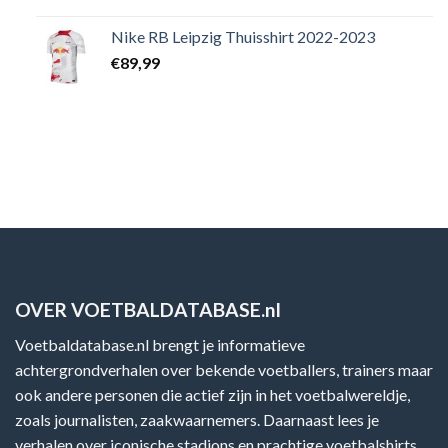
Nike RB Leipzig Thuisshirt 2022-2023
€
89,99
OVER VOETBALDATABASE.nl
Voetbaldatabase.nl brengt je informatieve
achtergrondverhalen over bekende voetballers, trainers maar
ook andere personen die actief zijn in het voetbalwereldje,
zoals journalisten, zaakwaarnemers. Daarnaast lees je
verhalen over iconische stadions en prachtige voetbalshirts.