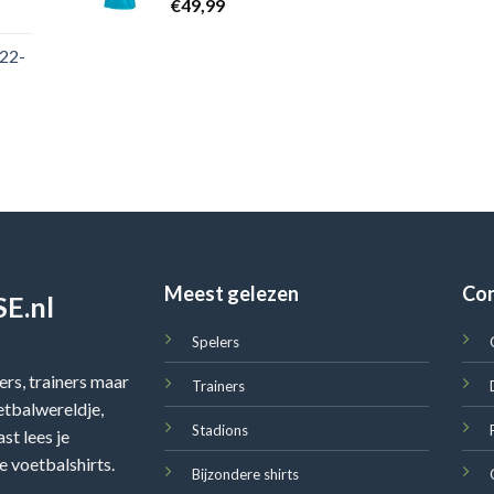
€
49,99
022-
Meest gelezen
Co
E.nl
Spelers
rs, trainers maar
Trainers
oetbalwereldje,
Stadions
st lees je
e voetbalshirts.
Bijzondere shirts