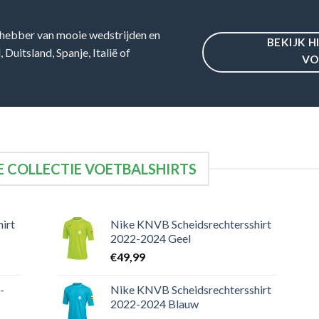
hebber van mooie wedstrijden en
BEKIJK H
Duitsland, Spanje, Italië of
VO
 COLLECTIE VOETBALSHIRTS
irt
Nike KNVB Scheidsrechtersshirt
2022-2024 Geel
€
49,99
-
Nike KNVB Scheidsrechtersshirt
2022-2024 Blauw