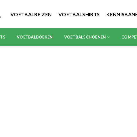
VOETBALREIZEN
VOETBALSHIRTS
KENNISBAN
RTS
VOETBALBOEKEN
VOETBALSCHOENEN
COMPE