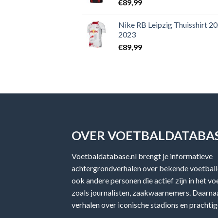
€
89,99
Nike RB Leipzig Thuisshirt 2
2023
€
89,99
OVER VOETBALDATABAS
Voetbaldatabase.nl brengt je informatieve
achtergrondverhalen over bekende voetballe
ook andere personen die actief zijn in het v
zoals journalisten, zaakwaarnemers. Daarnaa
verhalen over iconische stadions en prachtig