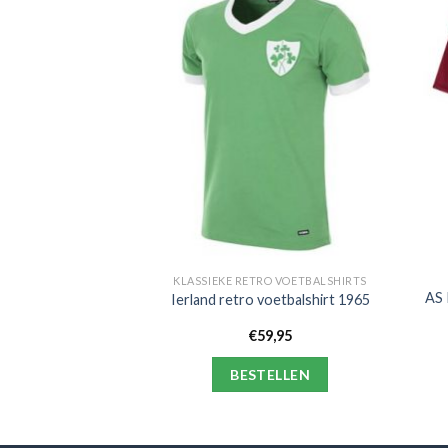
RO VOETBALSHIRTS
KLASSIEKE RETRO VOETBALSHIRTS
tbalshirt WK 1982 +
AS 
Ierland retro voetbalshirt 1965
er 20
4,95
€
59,95
ELLEN
BESTELLEN