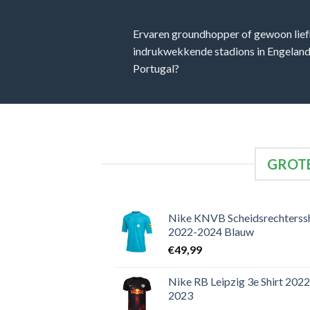
Ervaren groundhopper of gewoon lief
indrukwekkende stadions in Engeland, 
Portugal?
GROTE
Nike KNVB Scheidsrechterssh
2022-2024 Blauw
€
49,99
Nike RB Leipzig 3e Shirt 2022
2023