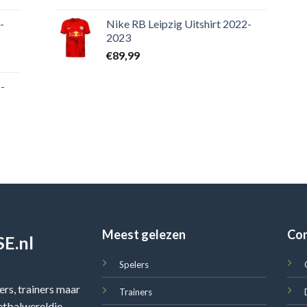
-
Nike RB Leipzig Uitshirt 2022-
2023
€
89,99
-
Meest gelezen
Co
E.nl
Spelers
rs, trainers maar
Trainers
oetbalwereldje,