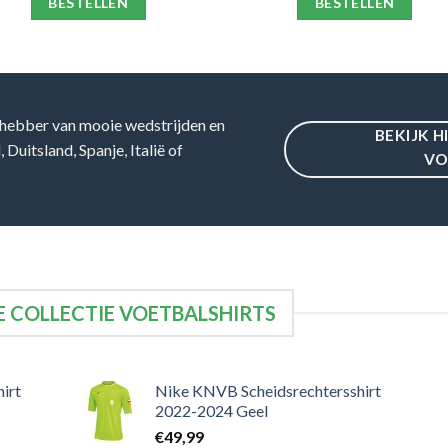
BESTELLEN
BESTELLEN
hebber van mooie wedstrijden en
BEKIJK H
Duitsland, Spanje, Italië of
VO
 COLLECTIE VOETBALSHIRTS
irt
Nike KNVB Scheidsrechtersshirt
2022-2024 Geel
€
49,99