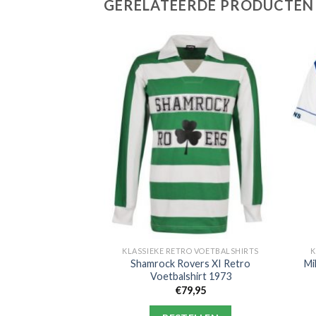
GERELATEERDE PRODUCTEN
RO VOETBALSHIRTS
KLASSIEKE RETRO VOETBALSHIRTS
K
enerals Retro
Shamrock Rovers XI Retro
Mi
alshirt
Voetbalshirt 1973
9,95
€
79,95