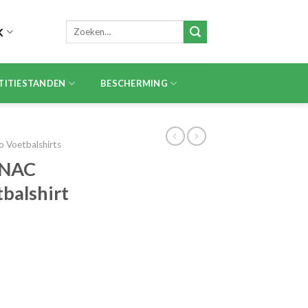
Zoeken
K
naar:
TITIESTANDEN
BESCHERMING
o Voetbalshirts
 NAC
balshirt