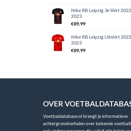
Nike RB Leipzig 3e Shirt 2022
2023
€
89,99
Nike RB Leipzig Uitshirt 2022
2023
€
89,99
OVER VOETBALDATABAS
Voetbaldatabase.nl brengt je informatieve
achtergrondverhalen over bekende voetballe
ook andere personen die actief zijn in het v