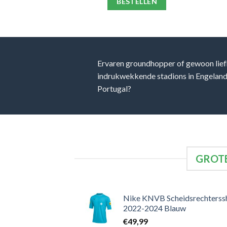
ELLEN
BESTELLEN
Ervaren groundhopper of gewoon lief
indrukwekkende stadions in Engeland, 
Portugal?
GROTE
Nike KNVB Scheidsrechterssh
2022-2024 Blauw
€
49,99