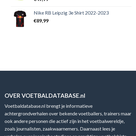
Nike RB Leipzig 3e Shirt 2022-2023
€
89,99
OVER VOETBALDATABASE.nl
Voetbaldatabase.nl brengt je informatieve
achtergrondverhalen over bekende voetballers, trainers maar
ook andere personen die actief zijn in het voetbalwereldje,
zoals journalisten, zaakwaarnemers. Daarnaast lees je