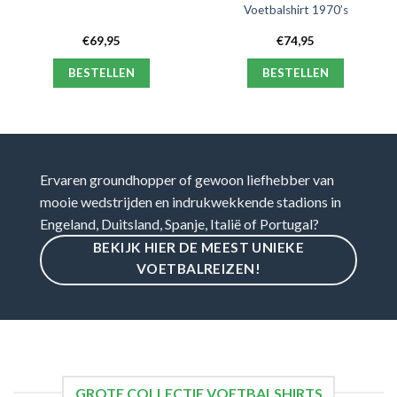
Voetbalshirt 1970’s
€
69,95
€
74,95
BESTELLEN
BESTELLEN
Ervaren groundhopper of gewoon liefhebber van
mooie wedstrijden en indrukwekkende stadions in
Engeland, Duitsland, Spanje, Italië of Portugal?
BEKIJK HIER DE MEEST UNIEKE
VOETBALREIZEN!
GROTE COLLECTIE VOETBALSHIRTS