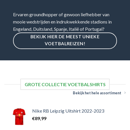
Ervaren groundhopper of gewoon liefhebber van
mooie wedstrijden en indrukwekkende stadions in
Engeland, Duitsland, Spanje, Italië of Portugal?
BEKIJK HIER DE MEEST UNIEKE
VOETBALREIZEN!
GROTE COLLECTIE VOETBALSHIRTS
Bekijk het hele assortiment
Nike RB Leipzig Uitshirt 2022-2023
€
89,99