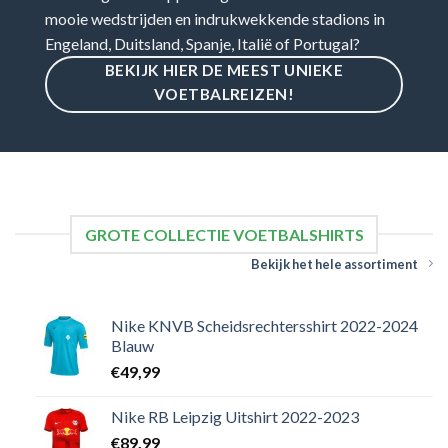
mooie wedstrijden en indrukwekkende stadions in
Engeland, Duitsland, Spanje, Italië of Portugal?
BEKIJK HIER DE MEEST UNIEKE
VOETBALREIZEN!
GROTE COLLECTIE VOETBALSHIRTS
Bekijk het hele assortiment
Nike KNVB Scheidsrechtersshirt 2022-2024
Blauw
€
49,99
Nike RB Leipzig Uitshirt 2022-2023
€
89,99