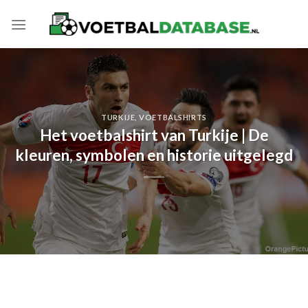
Skip
to
content
TURKIJE
,
VOETBALSHIRTS
Het voetbalshirt van Turkije | De
kleuren, symbolen en historie uitgelegd