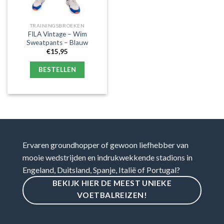
TRAININGSBROEKEN
FILA Vintage – Wim
Sweatpants – Blauw
€
15,95
BESTELLEN
Ervaren groundhopper of gewoon liefhebber van
mooie wedstrijden en indrukwekkende stadions in
Engeland, Duitsland, Spanje, Italië of Portugal?
BEKIJK HIER DE MEEST UNIEKE
VOETBALREIZEN!