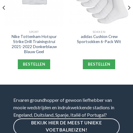
SPORT
SOKKEN
Nike Tottenham Hotspur
adidas Cushion Crew
Strike Drill Trainingstrui
Sportsokken 6-Pack Wit
2021-2022 Donkerblauw
Blauw Geel
BESTELLEN
BESTELLEN
Ervaren groundhopper of gewoon liefhebber van
mooie wedstrijden en indrukwekkende stadions in
Engeland, Duitsland, Spanje, Italië of Portugal?
BEKIJK HIER DE MEEST UNIEKE
VOETBALREIZEN!