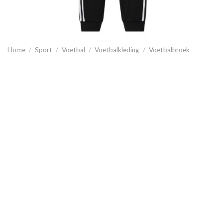
Home
/
Sport
/
Voetbal
/
Voetbalkleding
/
Voetbalbroek