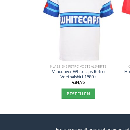
RO VOETBALSHIRTS
KLASSIEKE RETRO VOETBALSHIRTS
K
enerals Retro
Vancouver Whitecaps Retro
Ho
alshirt
Voetbalshirt 1980’s
9,95
€
84,95
ELLEN
BESTELLEN
Ervaren groundhopper of gewoon lief