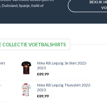
BEKIJK H
Duitsland, Spanje, Italië of
VO
 COLLECTIE VOETBALSHIRTS
irt
Nike RB Leipzig 3e Shirt 2022-
2023
€
89,99
-
Nike RB Leipzig Thuisshirt 2022-
2023
€
89,99
-