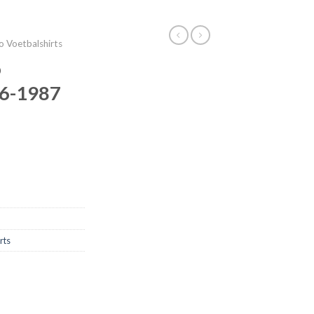
o Voetbalshirts
o
86-1987
rts