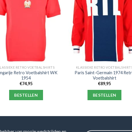
LASSIEKE RETRO VOETBALSHIRTS
KLASSIEKE RETRO VOETBALSHIRT
ngarije Retro Voetbalshirt WK
Paris Saint-Germain 1974 Ret
1954
Voetbalshirt
€
74,95
€
89,95
BESTELLEN
BESTELLEN
hebber van mooie wedstrijden en