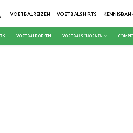
VOETBALREIZEN
VOETBALSHIRTS
KENNISBAN
RTS
VOETBALBOEKEN
VOETBALSCHOENEN
COMPE