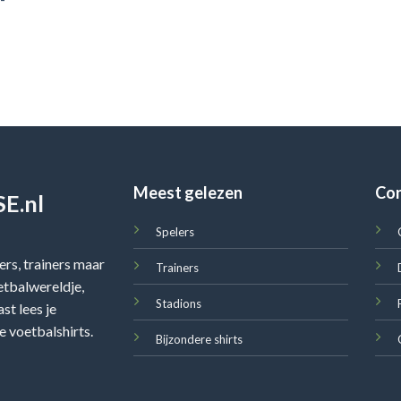
Meest gelezen
Co
E.nl
Spelers
rs, trainers maar
Trainers
oetbalwereldje,
Stadions
st lees je
e voetbalshirts.
Bijzondere shirts