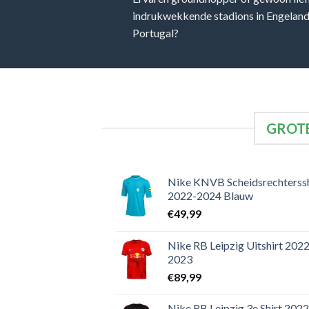
indrukwekkende stadions in Engeland, 
Portugal?
GROTE
Nike KNVB Scheidsrechterssh
2022-2024 Blauw
€
49,99
Nike RB Leipzig Uitshirt 2022
2023
€
89,99
Nike RB Leipzig 3e Shirt 2022