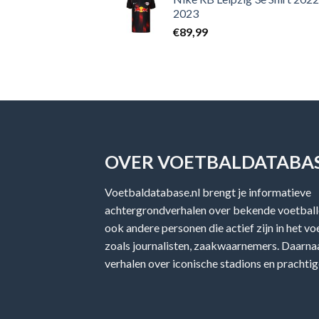
2023
€
89,99
OVER VOETBALDATABAS
Voetbaldatabase.nl brengt je informatieve
achtergrondverhalen over bekende voetballe
ook andere personen die actief zijn in het v
zoals journalisten, zaakwaarnemers. Daarnaa
verhalen over iconische stadions en prachtig