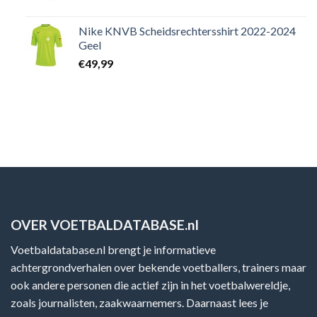
Nike KNVB Scheidsrechtersshirt 2022-2024
Geel
€
49,99
OVER VOETBALDATABASE.nl
Voetbaldatabase.nl brengt je informatieve
achtergrondverhalen over bekende voetballers, trainers maar
ook andere personen die actief zijn in het voetbalwereldje,
zoals journalisten, zaakwaarnemers. Daarnaast lees je