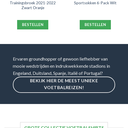
Trainingsbroek 2021-2022
Sportsokken 6-Pack Wit
Zwart Oranje
BESTELLEN
BESTELLEN
Ervaren groundhopper of gewoon liefhebber van
mooie wedstrijden en indrukwekkende stadions in
Engeland, Duitsland, Spanje, Italië of Portugal?
BEKIJK HIER DE MEEST UNIEKE
VOETBALREIZEN!
GROTE COLLECTIE VOETBALSHIRTS