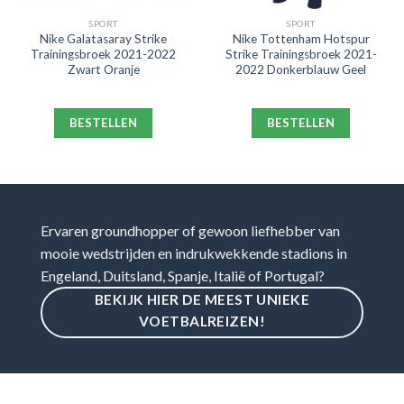
SPORT
SPORT
Nike Galatasaray Strike
Nike Tottenham Hotspur
Trainingsbroek 2021-2022
Strike Trainingsbroek 2021-
Zwart Oranje
2022 Donkerblauw Geel
BESTELLEN
BESTELLEN
Ervaren groundhopper of gewoon liefhebber van
mooie wedstrijden en indrukwekkende stadions in
Engeland, Duitsland, Spanje, Italië of Portugal?
BEKIJK HIER DE MEEST UNIEKE
VOETBALREIZEN!