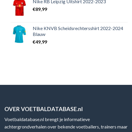
Nike RB Leipzig Uitshirt 2022-2023
€
89,99
Nike KNVB Scheidsrechtersshirt 2022-2024
Blauw
€
49,99
OVER VOETBALDATABASE.nl
Voetbaldatabase.nl brengt je informatieve
achtergrondverhalen over bekende voetballers, trainers maar