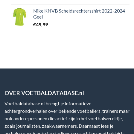
Nike KNVB Scheidsrechtersshirt 2022-2024
Geel
€
49,99
OVER VOETBALDATABASE.nl
Voetbaldatabase.nl brengt je informatieve
achtergrondverhalen over bekende voetballers, trainers maar
ook andere personen die actief zijn in het voetbalwereldje,
zoals journalisten, zaakwaarnemers. Daarnaast lees je
verhalen over iconische stadions en prachtige voetbalshirts.