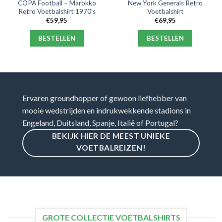
COPA Football – Marokko
New York Generals Retro
Retro Voetbalshirt 1970’s
Voetbalshirt
€
59,95
€
69,95
BESTELLEN
BESTELLEN
Ervaren groundhopper of gewoon liefhebber van
mooie wedstrijden en indrukwekkende stadions in
Engeland, Duitsland, Spanje, Italië of Portugal?
BEKIJK HIER DE MEEST UNIEKE
VOETBALREIZEN!
GROTE COLLECTIE VOETBALSHIRTS