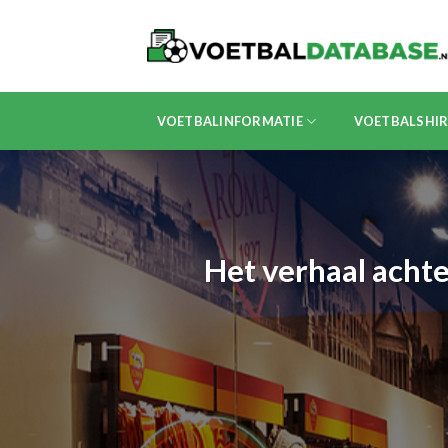
Skip
to
content
VOETBALINFORMATIE
VOETBALSHI
Het verhaal achte