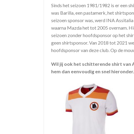
Sinds het seizoen 1981/1982 is er een sh
was Barilla, een pastamerk, het shirtsp
seizoen sponsor was, werd INA Assitalia 
waarna Mazda het tot 2005 overnam. Hie
seizoen zonder hoofdsponsor op het shi
geen shirtsponsor. Van 2018 tot 2021 wer
hoofdsponsor van deze club. Op de mouwen
Wil jij ook het schitterende shirt va
hem dan eenvoudig en snel hieronder