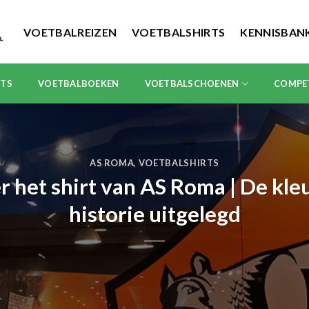
VOETBALREIZEN
VOETBALSHIRTS
KENNISBAN
RTS
VOETBALBOEKEN
VOETBALSCHOENEN
COMPE
AS ROMA
,
VOETBALSHIRTS
r het shirt van AS Roma | De kl
historie uitgelegd