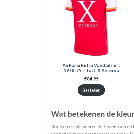
AS Roma Retro Voetbalshirt
1978-79 + Totti X Aeterno
€
84,95
Bestellen
Wat betekenen de kleur
Rood en oranje voeren de boventoon op h
van het shirt rood met oranje boorden. D