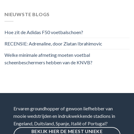
NIEUWSTE BLOGS
Hoe zit de Adidas F50 voetbalschoen?
RECENSIE: Adrenaline, door Zlatan Ibrahimovic
Welke minimale afmeting moeten voetbal
scheenbeschermers hebben van de KNVB?
Ervaren groundhopper of gewoon liefhebber van
mooie wedstrijden en indrukwekkende stadions in
Engeland, Duitsland, Spanje, Italië of Portugal?
BEKIJK HIER DE MEEST UNIEKE