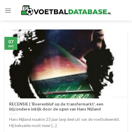
Skip
to
content
07
mrt
RECENSIE | ‘Boerenbluf op de transfermarkt’, een
bijzondere inkijk door de ogen van Hans Nijland
Hans Nijland maakte 23 jaar lang deel uit van de voetbalwereld.
Hij behaalde nooit meer [...]