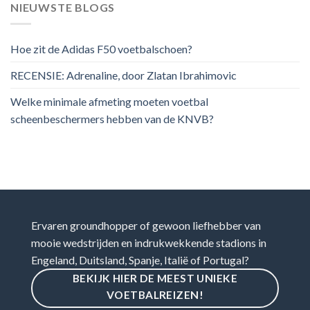
NIEUWSTE BLOGS
Hoe zit de Adidas F50 voetbalschoen?
RECENSIE: Adrenaline, door Zlatan Ibrahimovic
Welke minimale afmeting moeten voetbal
scheenbeschermers hebben van de KNVB?
Ervaren groundhopper of gewoon liefhebber van
mooie wedstrijden en indrukwekkende stadions in
Engeland, Duitsland, Spanje, Italië of Portugal?
BEKIJK HIER DE MEEST UNIEKE
VOETBALREIZEN!