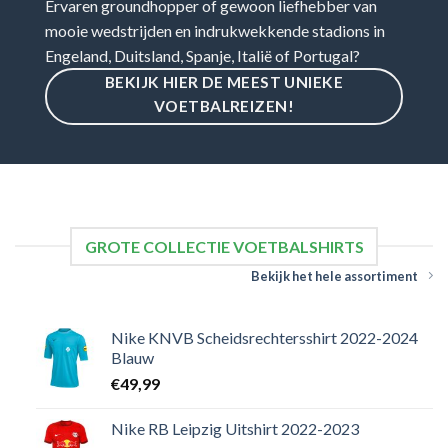
Ervaren groundhopper of gewoon liefhebber van
mooie wedstrijden en indrukwekkende stadions in
Engeland, Duitsland, Spanje, Italië of Portugal?
BEKIJK HIER DE MEEST UNIEKE
VOETBALREIZEN!
GROTE COLLECTIE VOETBALSHIRTS
Bekijk het hele assortiment
Nike KNVB Scheidsrechtersshirt 2022-2024
Blauw
€
49,99
Nike RB Leipzig Uitshirt 2022-2023