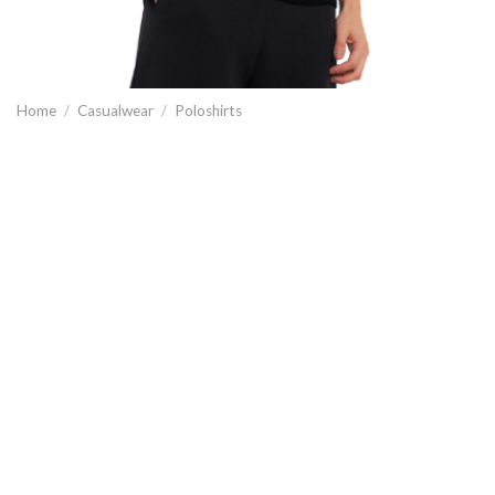
Home
/
Casualwear
/
Poloshirts