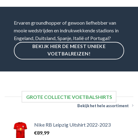
Ervaren groundhopper of gewoon liefhebber van
mooie wedstrijden en indrukwekkende stadions in
Engeland, Duitsland, Spanje, Italië of Portugal?
BEKIJK HIER DE MEEST UNIEKE
VOETBALREIZEN!
GROTE COLLECTIE VOETBALSHIRTS
Bekijk het hele assortiment
Nike RB Leipzig Uitshirt 2022-2023
€
89,99