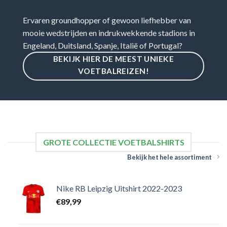
Ervaren groundhopper of gewoon liefhebber van
mooie wedstrijden en indrukwekkende stadions in
Engeland, Duitsland, Spanje, Italië of Portugal?
BEKIJK HIER DE MEEST UNIEKE
VOETBALREIZEN!
GROTE COLLECTIE VOETBALSHIRTS
Bekijk het hele assortiment
Nike RB Leipzig Uitshirt 2022-2023
€
89,99