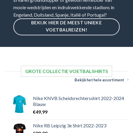
mooie wedstrijden en indrukwekkende stadions in
Engeland, Duitsland, Spanje, Italië of Portugal?
BEKIJK HIER DE MEEST UNIEKE
VOETBALREIZEN!
GROTE COLLECTIE VOETBALSHIRTS
Bekijk het hele assortiment
Nike KNVB Scheidsrechtersshirt 2022-2024
Blauw
€
49,99
Nike RB Leipzig 3e Shirt 2022-2023