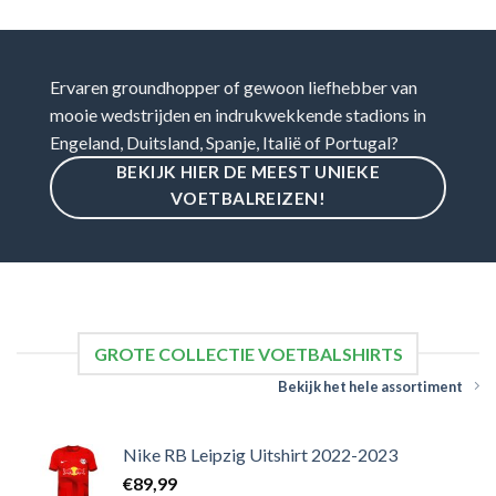
Ervaren groundhopper of gewoon liefhebber van
mooie wedstrijden en indrukwekkende stadions in
Engeland, Duitsland, Spanje, Italië of Portugal?
BEKIJK HIER DE MEEST UNIEKE
VOETBALREIZEN!
GROTE COLLECTIE VOETBALSHIRTS
Bekijk het hele assortiment
Nike RB Leipzig Uitshirt 2022-2023
€
89,99