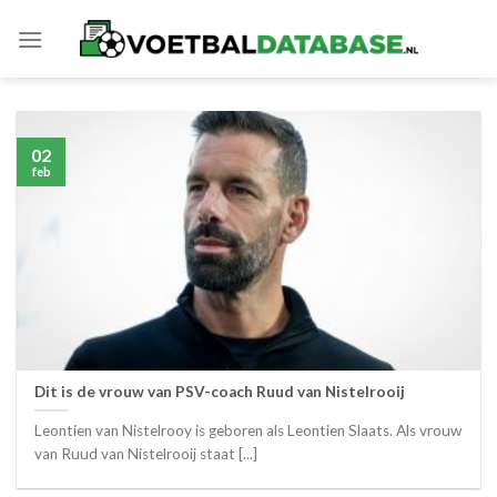
Skip
to
content
02
feb
Dit is de vrouw van PSV-coach Ruud van Nistelrooij
Leontien van Nistelrooy is geboren als Leontien Slaats. Als vrouw
van Ruud van Nistelrooij staat [...]